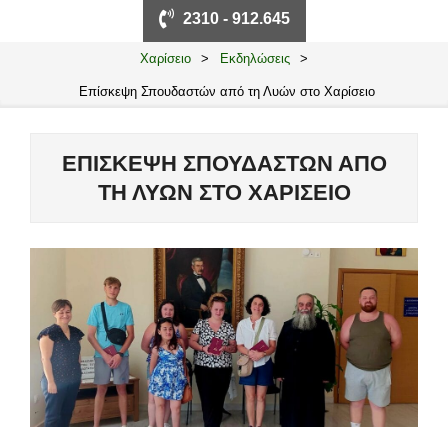
Primary
2310 - 912.645
Navigation
Menu
Χαρίσειο
>
Εκδηλώσεις
>
Επίσκεψη Σπουδαστών από τη Λυών στο Χαρίσειο
ΕΠΊΣΚΕΨΗ ΣΠΟΥΔΑΣΤΏΝ ΑΠΌ
ΤΗ ΛΥΏΝ ΣΤΟ ΧΑΡΊΣΕΙΟ