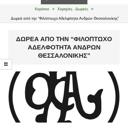
Navigation
Menu
Χαρίσειο
>
Χορηγίες - Δωρεές
>
Δωρεά από την “Φιλόπτωχο Αδελφότητα Ανδρών Θεσσαλονίκης”
ΔΩΡΕΆ ΑΠΌ ΤΗΝ “ΦΙΛΌΠΤΩΧΟ
ΑΔΕΛΦΌΤΗΤΑ ΑΝΔΡΏΝ
ΘΕΣΣΑΛΟΝΊΚΗΣ”