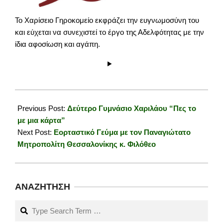
Το Χαρίσειο Γηροκομείο εκφράζει την ευγνωμοσύνη του
και εύχεται να συνεχιστεί το έργο της Αδελφότητας με την
ίδια αφοσίωση και αγάπη.
2025-
01-
Previous Post:
Δεύτερο Γυμνάσιο Χαριλάου “Πες το
01
με μια κάρτα”
Next Post:
Εορταστικό Γεύμα με τον Παναγιώτατο
Μητροπολίτη Θεσσαλονίκης κ. Φιλόθεο
ΑΝΑΖΉΤΗΣΗ
Search