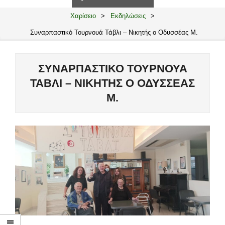
Navigation
Menu
Χαρίσειο
>
Εκδηλώσεις
>
Συναρπαστικό Τουρνουά Τάβλι – Νικητής ο Οδυσσέας Μ.
ΣΥΝΑΡΠΑΣΤΙΚΌ ΤΟΥΡΝΟΥΆ
ΤΆΒΛΙ – ΝΙΚΗΤΉΣ Ο ΟΔΥΣΣΈΑΣ
Μ.