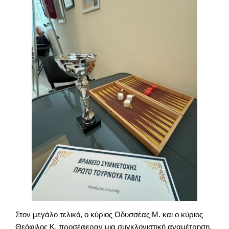
Στον μεγάλο τελικό, ο κύριος Οδυσσέας Μ. και ο κύριος
Θεόφιλος Κ. προσέφεραν μια συγκλονιστική αναμέτρηση,