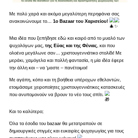
Με πολύ χαρά και ακόμα μεγαλύτερη περηφάνια σας
ανακοινώνουμε το…
1ο Bazaar του Χαρισείου!
Μια ιδέα που ξεπήδησε εδώ και καιρό από το μυαλό των
ψυχολόγων μας,
της Εύας και της Φένιας
, και που
ολοένα μεγάλωνε σαν… χριστουγεννιάτικο στολίδι! Με
μεράκι, χαμόγελα και πολλή φαντασία, η μία ιδέα έφερε
την άλλη και – να ‘μαστε – πανέτοιμοι!
Με αγάπη, κόπο και τη βοήθεια υπέροχων εθελοντών,
ετοιμάσαμε χειροποίητες χριστουγεννιάτικες κατασκευές
που ανυπομονούν να βρουν το νέο τους σπίτι.
Και το καλύτερο;
Όλα τα έσοδα του bazaar θα μετατραπούν σε
δημιουργικές στιγμές και ευκαιρίες ψυχαγωγίας για τους