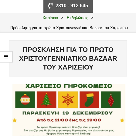
Primary
2310 - 912.645
Navigation
Menu
Χαρίσειο
>
Εκδηλώσεις
>
Πρόσκληση για το πρώτο Χριστουγεννιάτικο Bazaar του Χαρισείου
ΠΡΌΣΚΛΗΣΗ ΓΙΑ ΤΟ ΠΡΏΤΟ
ΧΡΙΣΤΟΥΓΕΝΝΙΆΤΙΚΟ BAZAAR
ΤΟΥ ΧΑΡΙΣΕΊΟΥ