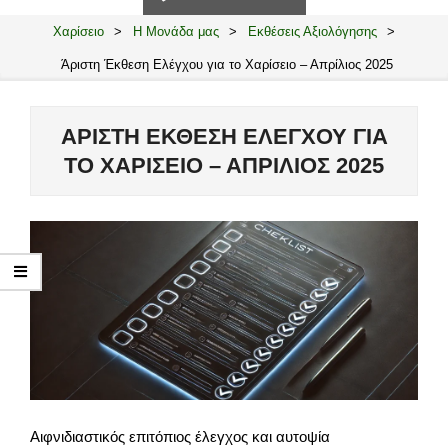
Navigation
Menu
Χαρίσειο
>
Η Μονάδα μας
>
Εκθέσεις Αξιολόγησης
>
Άριστη Έκθεση Ελέγχου για το Χαρίσειο – Απρίλιος 2025
ΆΡΙΣΤΗ ΈΚΘΕΣΗ ΕΛΈΓΧΟΥ ΓΙΑ
ΤΟ ΧΑΡΊΣΕΙΟ – ΑΠΡΊΛΙΟΣ 2025
Αιφνιδιαστικός επιτόπιος έλεγχος και αυτοψία